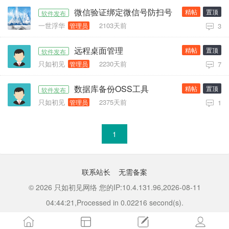
微信验证绑定微信号防扫号
精帖
置顶
软件发布
一世浮华
2103天前
管理员
3
远程桌面管理
精帖
置顶
软件发布
只如初见
2230天前
管理员
7
数据库备份OSS工具
精帖
置顶
软件发布
只如初见
2375天前
管理员
1
1
联系站长
无需备案
© 2026 只如初见网络 您的IP:10.4.131.96,2026-08-11
04:44:21,Processed in 0.02216 second(s).
Powered by HadSky 8.5.7