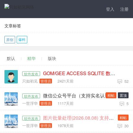
登入
注册
文章标签
原创
爆料
默认
精华
版块
GOM/GEE ACCESS SQLITE 数据库编辑器
软件发布
只如初见
2421天前
管理员
52
微信公众号平台（支持实名认证系统）
精帖
置顶
软件发布
一世浮华
1117天前
管理员
5
图片批量处理(2026.08.08) 支持PAK JPK
精帖
软件发布
一世浮华
1978天前
管理员
30