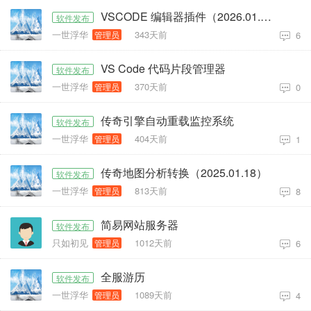
VSCODE 编辑器插件（2026.01.31）
软件发布
一世浮华
343天前
管理员
6
VS Code 代码片段管理器
软件发布
一世浮华
370天前
管理员
0
传奇引擎自动重载监控系统
软件发布
一世浮华
404天前
管理员
1
传奇地图分析转换（2025.01.18）
软件发布
一世浮华
813天前
管理员
8
简易网站服务器
软件发布
只如初见
1012天前
管理员
6
全服游历
软件发布
一世浮华
1089天前
管理员
4