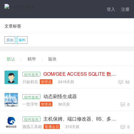
登入
注册
文章标签
原创
爆料
默认
精华
版块
GOM/GEE ACCESS SQLITE 数据库编辑器
软件发布
只如初见
2419天前
管理员
52
动态刷怪生成器
软件发布
一世浮华
36天前
管理员
0
主机保姆、端口修改器、IIS、多用户界面一键安装
软件发布
德迅工具箱
213天前
普通会员
0