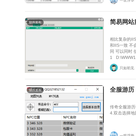
一世浮华
简易网站
软件发布
相比复杂的I
和IIS一致 
同 可以同时 使
1 D:\WWW1
只如初见
全服游历
软件发布
传奇全服游历
4.双击选择
一世浮华