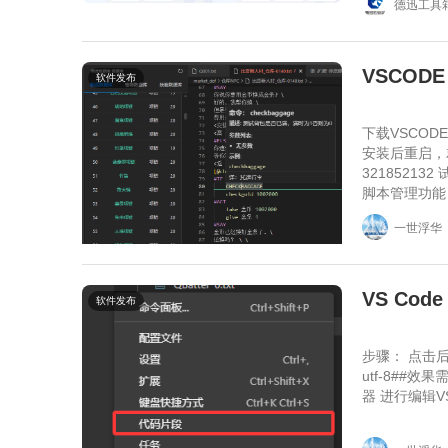
德迅工具
卸载、远程端
（Prime95
VSCODE
软件发布
下载VSCOD
安装后重启，
3218521
脚本管理功能
服务器功能 
一世浮华
软件）支持大
VS Co
软件发布
步骤： 点击
utf-8##
器 进行编辑V