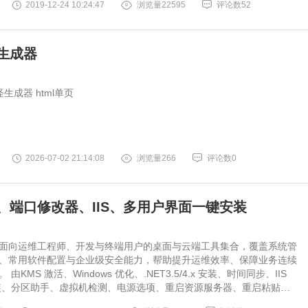
2019-12-24 10:24:47
浏览量22595
评论数52
生成器
生成器 html单页
2026-07-02 21:14:08
浏览量266
评论数0
、端口修改器、IIS、多用户界面一键安装
面向运维工程师、开发与终端用户的桌面与云端工具集合，覆盖系统管
、常用软件配置与企业级安全能力，帮助提升运维效率、保障业务连续
由KMS 激活、Windows 优化、.NET3.5/4.x 安装、时间同步、IIS
装、分区助手、虚拟机检测、电源选项、重启资源服务器、重启粘贴
机、修改密码、程序和功能入口等功能组成。功能有多界面安装/配置/