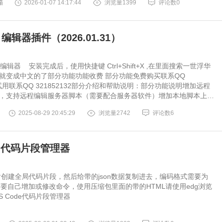
箱
2026-01-07 14:17:44
浏览量1399
评论数0
口修改、重启远程服务、端口测试、系统监控与多种基准测试
、鲁大师、Geekb
 编辑器插件（2026.01.31）
E编辑器 安装完成后，使用快捷键 Ctrl+Shift+X ,在里面搜索一世浮华
就变成中文的了部分功能功能收费 部分功能免费购买联系QQ
32 试用联系QQ 321852132部分介绍和帮助说明：部分功能说明增加远程
，支持远程编辑服务器脚本（需要配合服务器软件）增加本地脚本上传
（需要配合服务器软件）增加远程加载引擎菜单功能 （需要配合服务器
2025-08-29 20:45:29
浏览量2742
评论数6
纲视图支持代码补全 支
de 代码片段管理器
后创建全局代码片段，然后给带的json数据复制进去，编码格式需要为
效果需要自己增加或修改命令，使用压缩包里面的带的HTML请使用edg浏览
S Code代码片段管理器