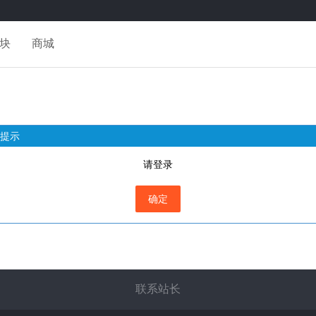
块
商城
提示
请登录
确定
联系站长